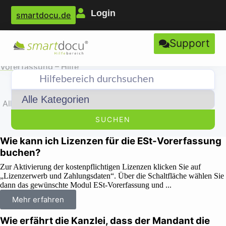
Login
smartdocu.de
Support
ESt-Vorerfassung - Hilfebereich
Sie sind momentan hier:
smartdocu Hilfebereich
•
ESt-
Vorerfassung – Hilfe
Alles
Benutzerverwaltung
Lizenzen
Mandanten
SUCHEN
Wie kann ich Lizenzen für die ESt-Vorerfassung
buchen?
Zur Aktivierung der kostenpflichtigen Lizenzen klicken Sie auf
„Lizenzerwerb und Zahlungsdaten“. Über die Schaltfläche wählen Sie
dann das gewünschte Modul ESt-Vorerfassung und ...
Mehr erfahren
Wie erfährt die Kanzlei, dass der Mandant die