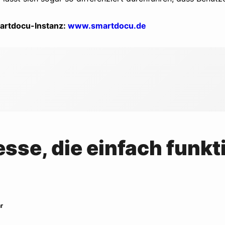
martdocu-Instanz:
www.smartdocu.de
esse, die einfach funkt
r