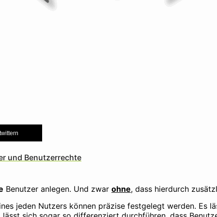
twittern
er und Benutzerrechte
e
Benutzer anlegen. Und zwar
ohne
, dass hierdurch zusätz
nes jeden Nutzers können präzise festgelegt werden. Es läs
e
lässt sich sogar so differenziert durchführen, dass Benutz