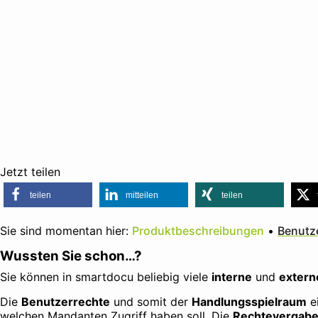
Jetzt teilen
teilen
mitteilen
teilen
Sie sind momentan hier:
Produktbeschreibungen
•
Benutz
Wussten Sie schon…?
Sie können in smartdocu beliebig viele
interne
und
extern
Die
Benutzerrechte
und somit der
Handlungsspielraum
ei
welchen Mandanten Zugriff haben soll. Die
Rechtevergab